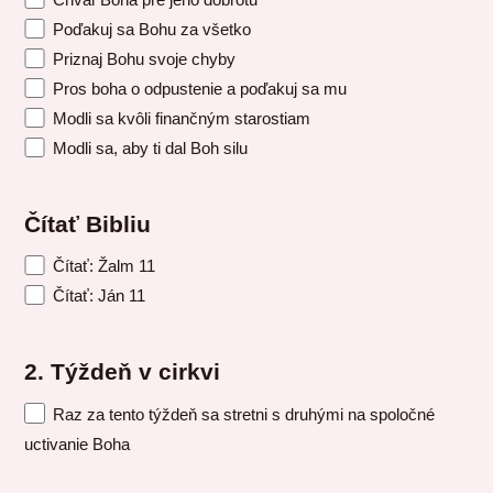
Poďakuj sa Bohu za všetko
Priznaj Bohu svoje chyby
Pros boha o odpustenie a poďakuj sa mu
Modli sa kvôli finančným starostiam
Modli sa, aby ti dal Boh silu
Čítať Bibliu
Čítať: Žalm 11
Čítať: Ján 11
2. Týždeň v cirkvi
Raz za tento týždeň sa stretni s druhými na spoločné
uctivanie Boha