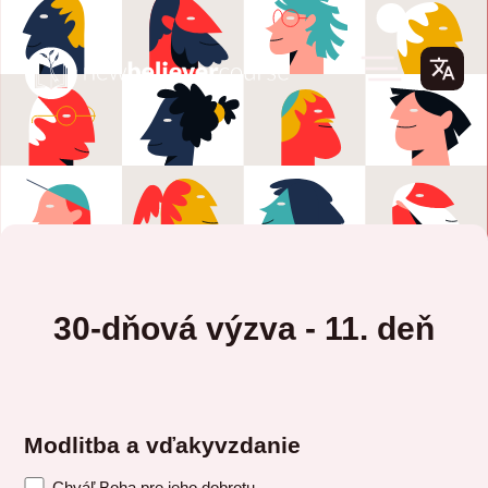
30-dňová výzva - 11. deň
Modlitba a vďakyvzdanie
Chváľ Boha pre jeho dobrotu