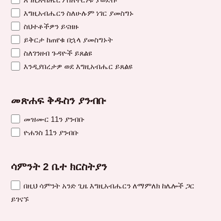
እግዚአብሔርን ስለሁሉም ነገር ያመስግኑ
ስህተቶችዎን ይናዘዙ
ይቅርታ ከጠየቁ በኋላ ያመስግኑት
ስለገንዘብ ጉዳዮች ይጸልዩ
እንዲያበረታዎ ወደ እግዚአብሔር ይጸልዩ
መጽሐፍ ቅዱስን ያንብቡ
መዝሙር 11ን ያንብቡ
ዮሐንስ 11ን ያንብቡ
ሳምንት 2 ቤተ ክርስትያን
በዚህ ሳምንት አንድ ጊዜ እግዚአብሔርን ለማምለክ ከሌሎች ጋር
ይገናኙ