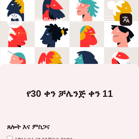
የ30 ቀን ቻሌንጅ ቀን 11
ጸሎት እና ምስጋና
እግዚአብሔርን ስለቸርነቱ ያወድሱ