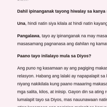
Dahil ipinanganak tayong hiwalay sa kanya
Una
, hindi natin siya kilala at hindi natin kaya
Pangalawa
, tayo ay ipinanganak na may masa
masasamang pagnanasa ang dahilan ng kamata
Paano tayo inilalayo mula sa Diyos?
Ang puno ng kasamaan ay ang pagiging makasa
relasyon. Habang ang lalaki ay napapalapit s
niyang nakikilala kung paano maaaring makas
mga salita, kilos, at iniisip. Gayon din sa atin
lumalapit tayo sa Diyos, mas nauunawaan natin