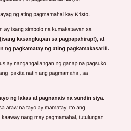
hayag ng ating pagmamahal kay Kristo.
yon ay isang simbolo na kumakatawan sa
(isang kasangkapan sa pagpapahirap!), at
n ng pagkamatay ng ating pagkamakasarili.
Hesus ay nangangailangan ng ganap na pagsuko
 upang ipakita natin ang pagmamahal, sa
tayo ng lakas at pagnanais na sundin siya.
sa araw na tayo ay mamatay. Ito ang
 mga kaaway nang may pagmamahal, tutulungan