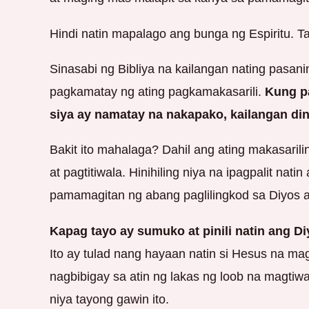
Hindi natin mapalago ang bunga ng Espiritu. 
Sinasabi ng Bibliya na kailangan nating pasan
pagkamatay ng ating pagkamakasarili.
Kung pa
siya ay namatay na nakapako, kailangan di
Bakit ito mahalaga? Dahil ang ating makasari
at pagtitiwala. Hinihiling niya na ipagpalit na
pamamagitan ng abang paglilingkod sa Diyos 
Kapag tayo ay sumuko at pinili natin ang Di
Ito ay tulad nang hayaan natin si Hesus na ma
nagbibigay sa atin ng lakas ng loob na magti
niya tayong gawin ito.