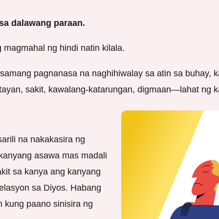
 sa dalawang paraan.
ng magmahal ng hindi natin kilala.
samang pagnanasa na naghihiwalay sa atin sa buhay, ka
yan, sakit, kawalang-katarungan, digmaan—lahat ng k
rili na nakakasira ng
a kanyang asawa mas madali
akit sa kanya ang kanyang
g relasyon sa Diyos. Habang
 kung paano sinisira ng