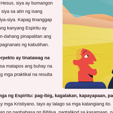
i Hesus, siya ay bumangon
siya sa atin ng isang
iya-siya. Kapag tinanggap
 ang kanyang Espiritu ay
n-dahang pinapalitan ang
agnanais ng kabutihan.
erpekto ay tinatawag na
 sa matapos ang buhay na
 mga praktikal na resulta
a ng Espiritu: pag-ibig, kagalakan, kapayapaan, pag
y mga Kristiyano, tayo ay lalago sa mga katangiang ito
an ng pagbabasa ng Bibliya, pagtalikod sa kasamaan, p