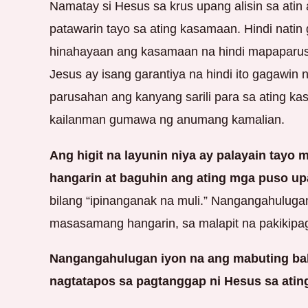
Namatay si Hesus sa krus upang alisin sa atin
patawarin tayo sa ating kasamaan. Hindi natin
hinahayaan ang kasamaan na hindi mapaparus
Jesus ay isang garantiya na hindi ito gagawin ng
parusahan ang kanyang sarili para sa ating kas
kailanman gumawa ng anumang kamalian.
Ang higit na layunin niya ay palayain tayo
hangarin at baguhin ang ating mga puso up
bilang “ipinanganak na muli.” Nangangahulug
masasamang hangarin, sa malapit na pakikipa
Nangangahulugan iyon na ang mabuting bali
nagtatapos sa pagtanggap ni Hesus sa atin