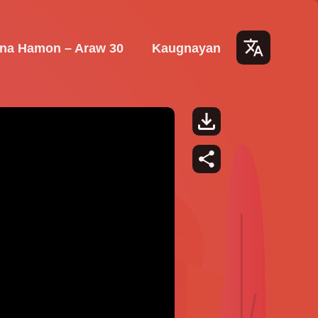
 na Hamon – Araw 30
Kaugnayan
Lang
uage
s