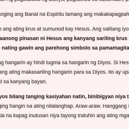
Tanging ang Banal na Espiritu lamang ang makakapagpa
in ang ating krus at sumunod kay Hesus. Ang salitang i
anong pinasan ni Hesus ang kanyang sariling krus 
n nating gawin ang parehong simbolo sa pamamagita
ling hangarin ay hindi tugma sa hangarin ng Diyos. Si 
tin ang ating makasariling hangarin para sa Diyos. Ito ay
at sa kanyang bayan.
yos bilang tanging kasiyahan natin, binibigyan niya 
ging hangin na ating nilalanghap. Araw-araw. Hanggang 
wala na kapag inutusan niya tayong tratuhin ang ating