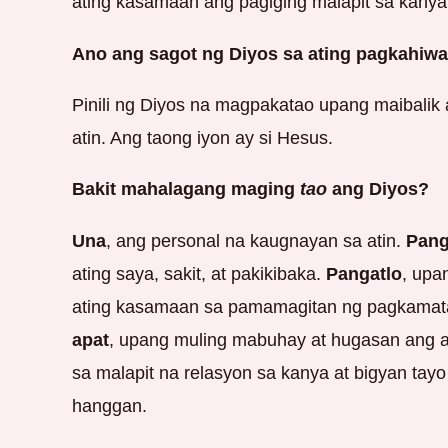
ating kasamaan ang pagiging malapit sa kanya
Ano ang sagot ng Diyos sa ating pagkahiwa
Pinili ng Diyos na magpakatao upang maibalik 
atin. Ang taong iyon ay si Hesus.
Bakit mahalagang maging
tao
ang Diyos?
Una
, ang personal na kaugnayan sa atin.
Pang
ating saya, sakit, at pakikibaka.
Pangatlo
, upa
ating kasamaan sa pamamagitan ng pagkamat
apat
, upang muling mabuhay at hugasan ang a
sa malapit na relasyon sa kanya at bigyan tay
hanggan.