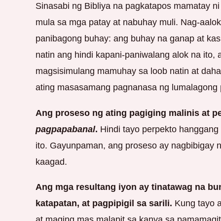
Sinasabi ng Bibliya na pagkatapos mamatay n
mula sa mga patay at nabuhay muli. Nag-aalok 
panibagong buhay: ang buhay na ganap at kas
natin ang hindi kapani-paniwalang alok na ito,
magsisimulang mamuhay sa loob natin at daha
ating masasamang pagnanasa ng lumalagong p
Ang proseso ng ating pagiging malinis at p
pagpapabanal
.
Hindi tayo perpekto hanggang
ito. Gayunpaman, ang proseso ay nagbibigay ng
kaagad.
Ang mga resultang iyon ay tinatawag na bung
katapatan, at pagpipigil sa sarili.
Kung tayo a
at maging mas malapit sa kanya sa pamamagit