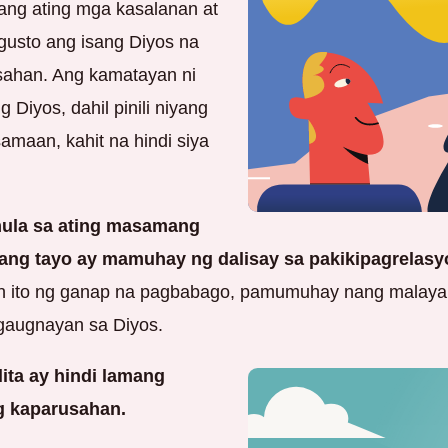
 ang ating mga kasalanan at
 gusto ang isang Diyos na
ahan. Ang kamatayan ni
 Diyos, dahil pinili niyang
amaan, kahit na hindi siya
 mula sa ating masamang
ang tayo ay mamuhay ng dalisay sa pakikipagrelasy
an ito ng ganap na pagbabago, pamumuhay nang malaya 
gaugnayan sa Diyos.
ta ay hindi lamang
g kaparusahan.