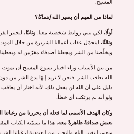
المسيح.
لماذا من المهم أن يصير الله
إنسانًا
؟
أولًا
، لكي يبني روابط شخصية معنا.
وثانيًا
، ليختبر الف
وثالثًا
، ليتحمّل عقاب أعمالنا الشريرة من خلال الموت 
ويخلّصنا من الشر ويجعلنا أصدقاء مقرّبين له ويعطينا ال
من بين الأسباب وراء اختيار يسوع المسيح أن يموت 
الله يعاقب الشر. فنحن لا نريد إلهًا يدع الشر من 
دليل على أن الله لن يفعل ذلك، لأنه اختار أن يعاقب
ولو أنه لم يرتكب أي خطأ.
وكان الهدف الأسمى لما فعله أن يحررنا من رغباتنا ال
نعيش صداقةً طاهرةً معه.
هذا ما يسمّيه الكتاب المقد
ويعني التغيير التام والتحرر من العبودية لرغباتنا الش