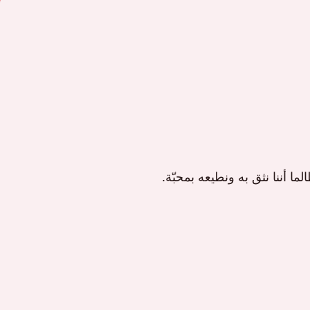
الما أننا نثق به ونطيعه بمحبّة.