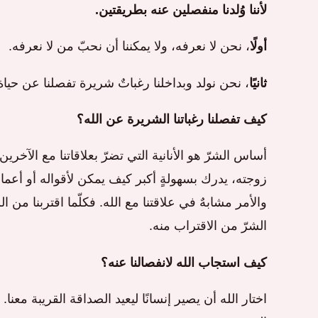
لأننا وُلدنا منفصلين عنه بطريقتين.
أولًا
، نحن لا نعرفه، ولا يمكننا أن نحبّ من لا نعرفه.
ثانيًا
، نحن نولد وبداخلنا رغباتٌ شريرة تفصلنا عن حي
كيف تفصلنا رغباتنا الشريرة عن الله؟
أساس الشرّ هو الأنانية التي تضرّ بعلاقاتنا مع الآخري
زوجته، يدرك بسهولةٍ أكبر كيف يمكن لأقواله أو أعماله
والأمر مشابهٌ في علاقتنا مع الله. فكلّما اقتربنا من الل
الشرّ من الاقتراب منه.
كيف استجاب الله لانفصالنا عنه؟
اختار الله أن يصير إنسانًا ليعيد الصداقة القريبة معنا