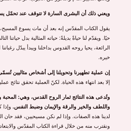
ويعني ذلك أن البشرى السارة لا تتوقف عند تحمّل يس
يقول الكتاب المقدّس إنه بعد أن مات يسوع المسيح، ق
حيًا. ويقدّم لنا حياةً بديلةً: حياته المثالية بدل حياتنا ا
الرائعة، يحيا روحه القدوس بداخلنا ويبدأ يبدّل رغباتنا
خيره.
إن عملية تطهيرنا وتحويلنا إلى أشخاص مثاليين تُسمّ
إلا بعد انتهاء هذه الحياة. لكنّ العملية تحقق نتائج عمل
وتُدعى هذه النتائج ثمار الروح القدس، وهي: المحبة 
واللطف والخير والرقة والإيمان وضبط النفس.
وإذا ك
لدينا هذه الصفات. وإذا لم نكن مسيحيين، فقد حان الو
ونقترب منه من خلال قراءة الكتاب المقدّس والابتعاد