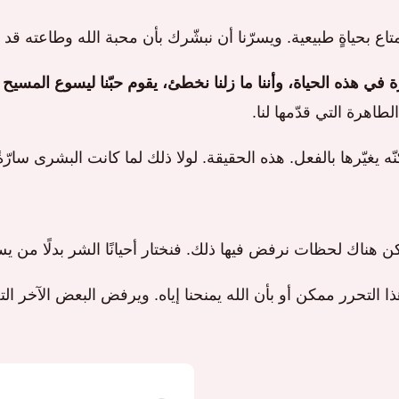
ع بحياةٍ طبيعية. ويسرّنا أن نبشّرك بأن محبة الله وطاعته قد س
 في هذه الحياة، وأننا ما زلنا نخطئ، يقوم حبّنا ليسوع المسيح ب
لطاهرة التي قدّمها لنا.
ّه يغيّرها بالفعل. هذه الحقيقة. لولا ذلك لما كانت البشرى سارّةً
هناك لحظات نرفض فيها ذلك. فنختار أحيانًا الشر بدلًا من 
هذا التحرر ممكن أو بأن الله يمنحنا إياه. ويرفض البعض الآخر ا