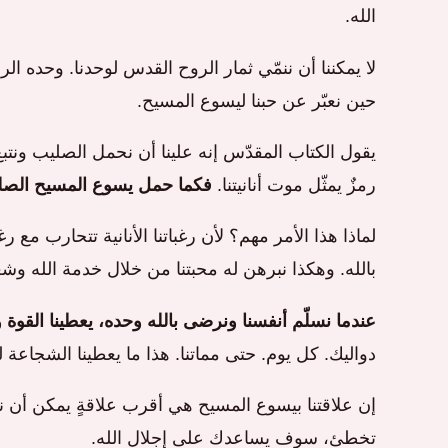
الله.
لا يمكننا أن ننمّي ثمار الروح القدس لوحدنا. وحده ا
حين نعبّر عن حبنا ليسوع المسيح.
يقول الكتاب المقدّس إنه علينا أن نحمل الصليب ونتب
رمزٌ يمثّل موت أنانيتنا.
فكما حمل يسوع المسيح الصليب
لماذا هذا الأمر مهم؟ لأن رغباتنا الأنانية تتحارب مع ر
بالله. وهكذا نبرهن له محبتنا من خلال خدمة الله وشع
عندما نسلّم أنفسنا ونرضى بالله وحده، يعطينا القوة و
دواليك. كل يوم. حتى مماتنا. هذا ما يعطينا الشجاعة ل
إن علاقتنا بيسوع المسيح هي أقرب علاقةٍ يمكن أن نخت
تخطئ، سوف يساعدك على إجلال الله.