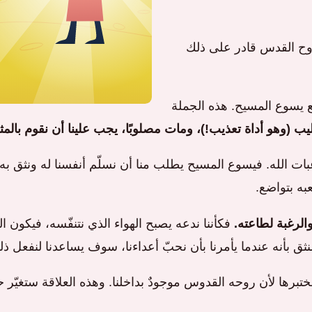
لروح القدس قادر على ذلك
ع يسوع المسيح. هذه الجملة
 (وهو أداة تعذيب!)، ومات مصلوبًا، يجب علينا أن نقوم بالمث
غبات الله. فيسوع المسيح يطلب منا أن نسلّم أنفسنا له ونثق به بال
به بتواضع.
الرغبة لطاعته.
فكأننا ندعه يصبح الهواء الذي نتنفّسه، فيكون
نثق بأنه عندما يأمرنا بأن نحبّ أعداءنا، سوف يساعدنا لنفعل ذل
برها لأن روحه القدوس موجودٌ بداخلنا. وهذه العلاقة ستغيّر حي