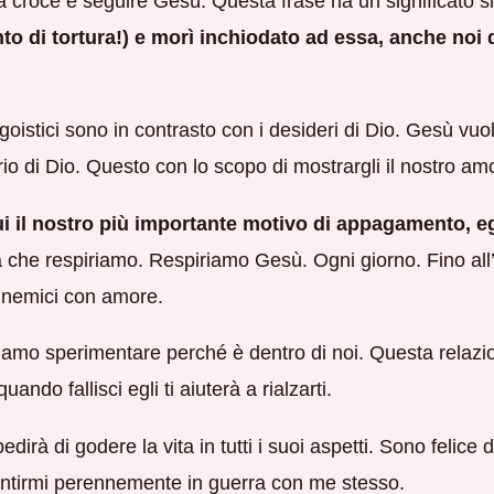
 croce e seguire Gesù. Questa frase ha un significato si
o di tortura!) e morì inchiodato ad essa, anche noi
oistici sono in contrasto con i desideri di Dio. Gesù vuol
derio di Dio. Questo con lo scopo di mostrargli il nostro am
 il nostro più importante motivo di appagamento, egli
a che respiriamo. Respiriamo Gesù. Ogni giorno. Fino all’
i nemici con amore.
iamo sperimentare perché è dentro di noi. Questa relaz
uando fallisci egli ti aiuterà a rialzarti.
dirà di godere la vita in tutti i suoi aspetti. Sono felice 
sentirmi perennemente in guerra con me stesso.