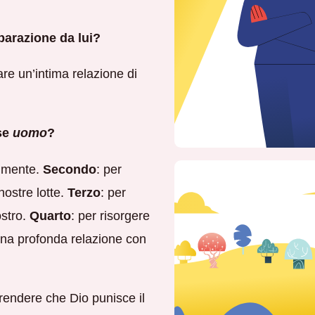
eparazione da lui?
are un’intima relazione di
sse
uomo
?
almente.
Secondo
: per
 nostre lotte.
Terzo
: per
ostro.
Quarto
: per risorgere
e una profonda relazione con
rendere che Dio punisce il