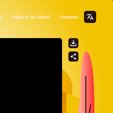
i
Sfida di 30 Giorni
Contatto
Lang
uage
s