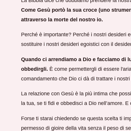
La Bibbia dice che dobbiamo prendere la nostra
Come Gesù portò la sua croce (uno strument
attraverso la morte del nostro io.
Perché è importante? Perché i nostri desideri eg
sostituire i nostri desideri egoistici con il desi
Quando ci arrendiamo a Dio e facciamo di lui
obbedirgli.
È come permettergli di essere l'ari
comandamento che Dio ci dà di trattare i nostr
La relazione con Gesù è la più intima che poss
la tua, se ti fidi e obbedisci a Dio nell’amore. E q
Forse ti starai chiedendo se questa scelta ti impe
permesso di gioire della vita senza il peso di 