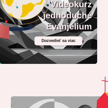
Videokurz
jednoduché
Evanjelium
Dozvedieť sa viac