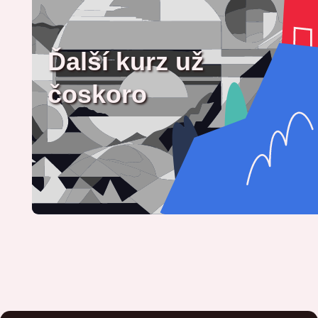
Ďalší kurz už
čoskoro