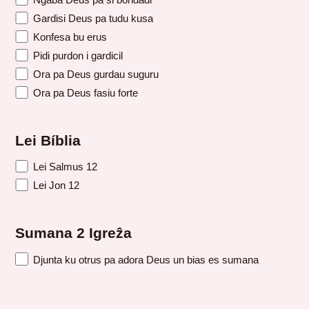
Gardisi Deus pa tudu kusa
Konfesa bu erus
Pidi purdon i gardicil
Ora pa Deus gurdau suguru
Ora pa Deus fasiu forte
Lei Bíblia
Lei Salmus 12
Lei Jon 12
Sumana 2 Igreẑa
Djunta ku otrus pa adora Deus un bias es sumana