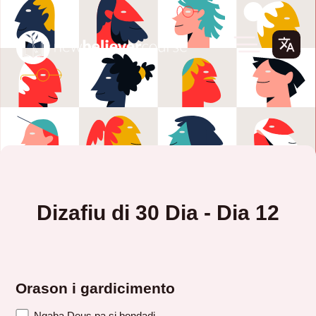
Dizafiu di 30 Dia - Dia 12
Orason i gardicimento
Ngaba Deus pa si bondadi