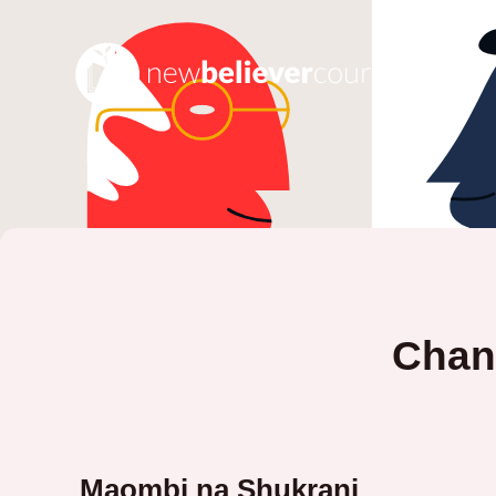
Chang
Maombi na Shukrani