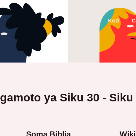
Kozi
C
amoto ya Siku 30 - Siku
Soma Biblia
Wiki