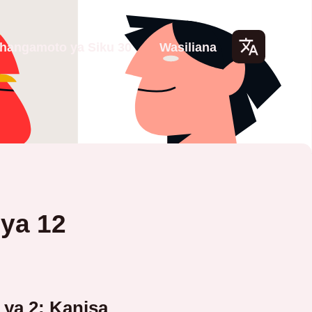
hangamoto ya Siku 30
Wasiliana
Lang
uage
s
 ya 12
 ya 2: Kanisa