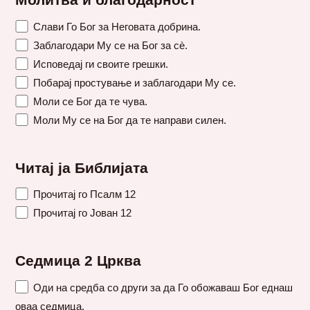
Молитва и благодарност
Слави Го Бог за Неговата добрина.
Заблагодари Му се на Бог за сè.
Исповедај ги своите грешки.
Побарај простување и заблагодари Му се.
Моли се Бог да те чува.
Моли Му се на Бог да те направи силен.
Читај ја Библијата
Прочитај го Псалм 12
Прочитај го Јован 12
Седмица 2 Црква
Оди на средба со други за да Го обожаваш Бог еднаш
оваа седмица.