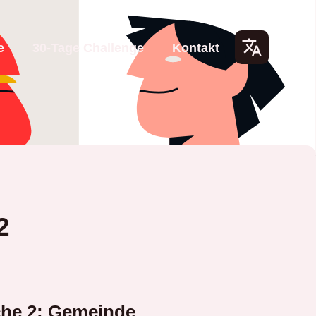
e
30-Tage Challenge
Kontakt
Lang
uage
s
2
he 2: Gemeinde