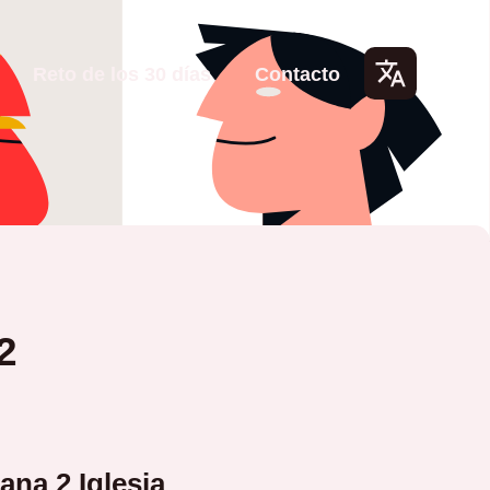
Reto de los 30 días
Contacto
Lang
uage
s
2
na 2 Iglesia