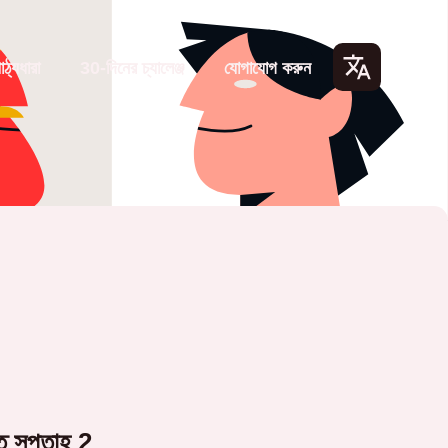
াঠ্যধারা
30-দিনের চ্যালেঞ্জ
যোগাযোগ করুন
Lang
uage
s
তে সপ্তাহ 2