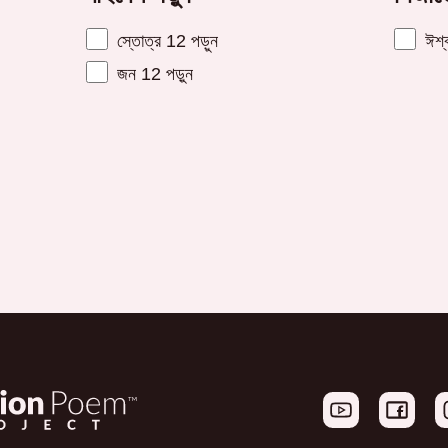
স্তোত্র 12 পড়ুন
ঈশ্ব
জন 12 পড়ুন