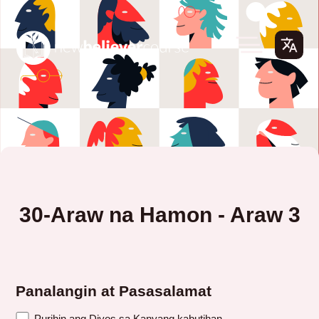
30-Araw na Hamon - Araw 3
Panalangin at Pasasalamat
Purihin ang Diyos sa Kanyang kabutihan