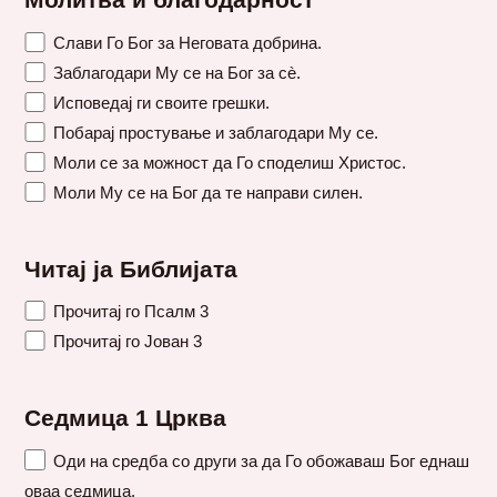
Молитва и благодарност
Слави Го Бог за Неговата добрина.
Заблагодари Му се на Бог за сè.
Исповедај ги своите грешки.
Побарај простување и заблагодари Му се.
Моли се за можност да Го споделиш Христос.
Моли Му се на Бог да те направи силен.
Читај ја Библијата
Прочитај го Псалм 3
Прочитај го Јован 3
Седмица 1 Црква
Оди на средба со други за да Го обожаваш Бог еднаш
оваа седмица.