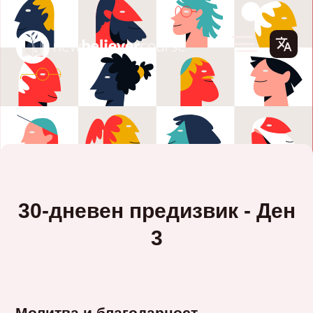
30-дневен предизвик - Ден
3