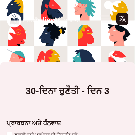
30-ਦਿਨਾ ਚੁਣੌਤੀ - ਦਿਨ 3
ਪ੍ਰਾਰਥਨਾ ਅਤੇ ਧੰਨਵਾਦ
ਭਲਾਈ ਲਈ ਪਰਮੇਸ਼ਰ ਦੀ ਉਸਤਤਿ ਕਰੋ