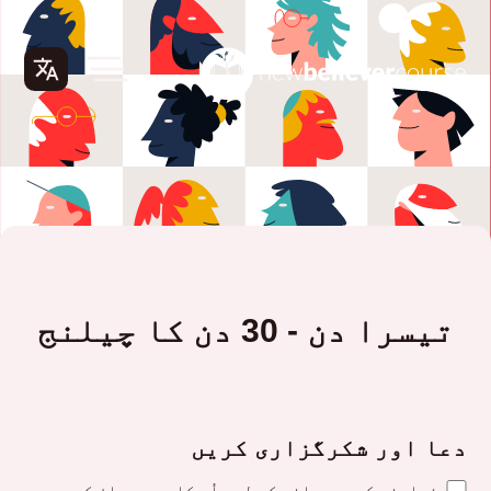
تیسرا دن - 30 دن کا چیلنج
دعا اور شکرگزاری کریں
خداوند کی مہربانی کے لیے اُس کا حمد بیان کریں۔