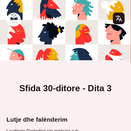
Sfida 30-ditore - Dita 3
Lutje dhe falënderim
Lavdëroje Perëndinë për mirësinë e tij