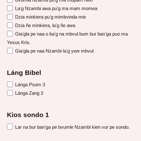
Laʼg Nzambi awa puʼg ma mam momea
Dzia minkiera puʼg mimbvinda mie
Dzia ñe minkiera, laʼg ñe awa
Giaʼgla pe naa o baʼg na mbvul bum bur banʼga puo ma
Yesus Kris.
Giaʼgla pe naa Nzambi laʼg ywe mbvul
Láng Bibel
Lánga Psom 3
Lánga Zang 3
Kios sondo 1
Lar na bur banʼga pe bvumle Nzambi kien vur pe sondo.