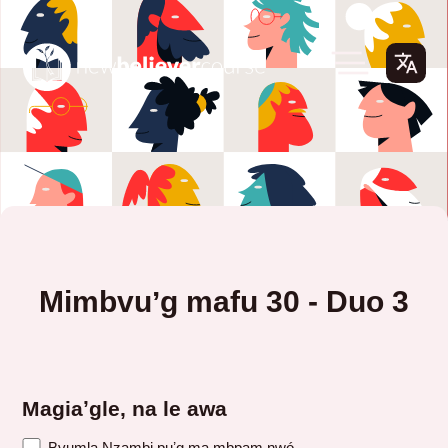
Mimbvuʼg mafu 30 - Duo 3
Magiaʼgle, na le awa
Bvumla Nzambi puʼg ma mbpam nwó