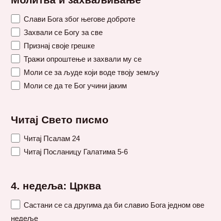
Молитва и захваљивање
Слави Бога због његове доброте
Захвали се Богу за све
Признај своје грешке
Тражи опроштење и захвали му се
Моли се за људе који воде твоју земљу
Моли се да те Бог учини јаким
Читај Свето писмо
Читај Псалам 24
Читај Посланицу Галатима 5-6
4. недеља: Црква
Састани се са другима да би славио Бога једном ове
недеље