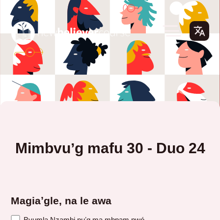
Mimbvuʼg mafu 30 - Duo 24
Magiaʼgle, na le awa
Bvumla Nzambi puʼg ma mbpam nwó