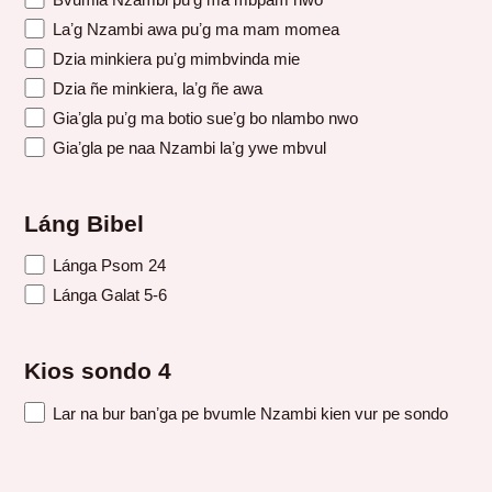
Laʼg Nzambi awa puʼg ma mam momea
Dzia minkiera puʼg mimbvinda mie
Dzia ñe minkiera, laʼg ñe awa
Giaʼgla puʼg ma botio sueʼg bo nlambo nwo
Giaʼgla pe naa Nzambi laʼg ywe mbvul
Láng Bibel
Lánga Psom 24
Lánga Galat 5-6
Kios sondo 4
Lar na bur banʼga pe bvumle Nzambi kien vur pe sondo