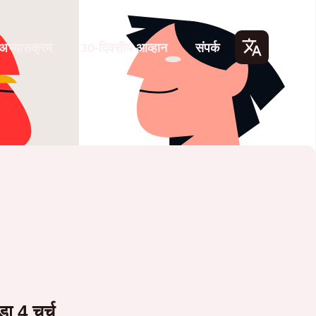
अभ्यासक्रम
30-दिवसीय आव्हान
संपर्क
Lang
uage
s
ा 4 चर्च