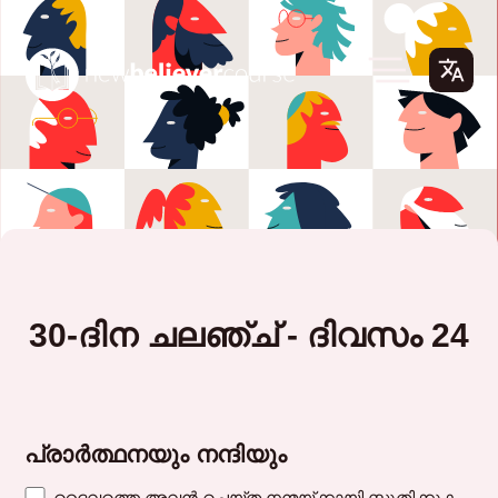
30-ദിന ചലഞ്ച് - ദിവസം 24
പ്രാർത്ഥനയും നന്ദിയും
ദൈവത്തെ അവൻ ചെയ്ത നന്മയ്ക്കായി സ്തുതിക്കുക