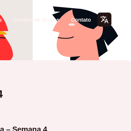
s
Desafio de 30 dias
Contato
Lang
uage
s
4
ja – Semana 4