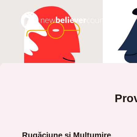
Prov
Rugăciune și Mulțumire