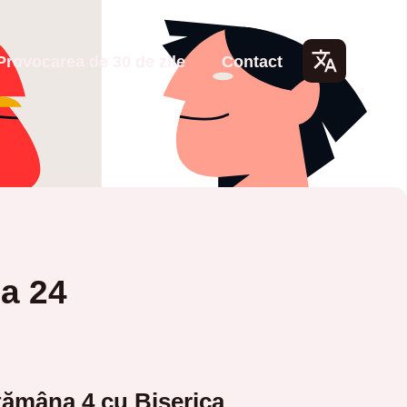
Provocarea de 30 de zile
Contact
Lang
uage
s
ua 24
ămâna 4 cu Biserica