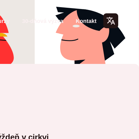
urzy
30-dňová výzva
Kontakt
Lang
uage
s
ýždeň v cirkvi