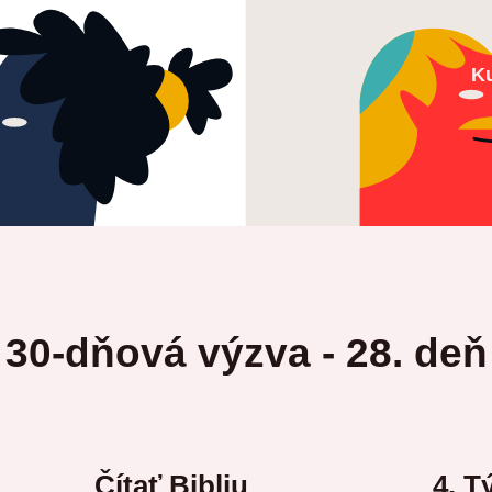
K
30-dňová výzva - 28. deň
Čítať Bibliu
4. T