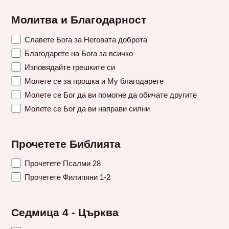
Молитва и Благодарност
Славете Бога за Неговата доброта
Благодарете на Бога за всичко
Изповядайте грешките си
Молете се за прошка и Му благодарете
Молете се Бог да ви помогне да обичате другите
Молете се Бог да ви направи силни
Прочетете Библията
Прочетете Псалми 28
Прочетете Филипяни 1-2
Седмица 4 - Църква