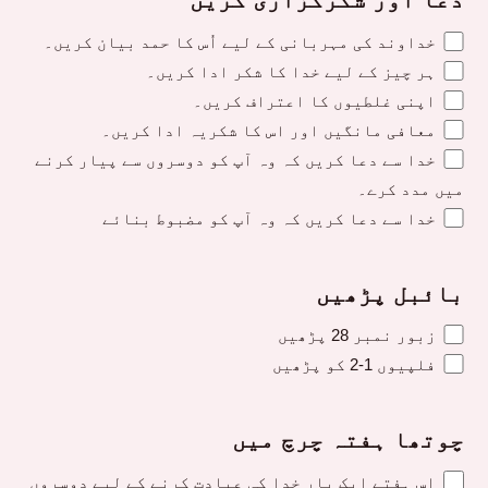
دعا اور شکرگزاری کریں
خداوند کی مہربانی کے لیے اُس کا حمد بیان کریں۔
ہر چیز کے لیے خدا کا شکر ادا کریں۔
اپنی غلطیوں کا اعتراف کریں۔
معافی مانگیں اور اس کا شکریہ ادا کریں۔
خدا سے دعا کریں کہ وہ آپ کو دوسروں سے پیار کرنے
میں مدد کرے۔
خدا سے دعا کریں کہ وہ آپ کو مضبوط بنائے
بائبل پڑھیں
زبور نمبر 28 پڑھیں
فلپیوں 1-2 کو پڑھیں
چوتھا ہفتہ چرچ میں
اس ہفتے ایک بار خدا کی عبادت کرنے کے لیے دوسروں