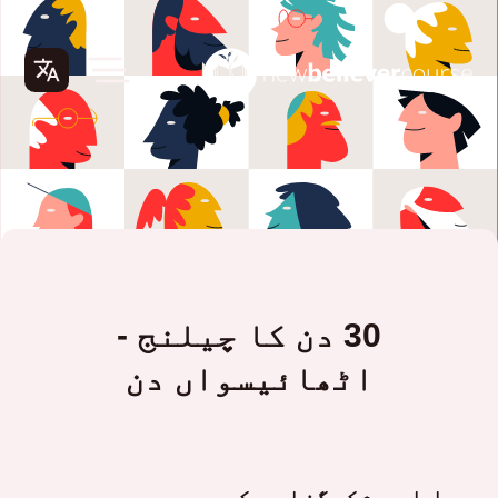
30 دن کا چیلنج -
اٹھائیسواں دن