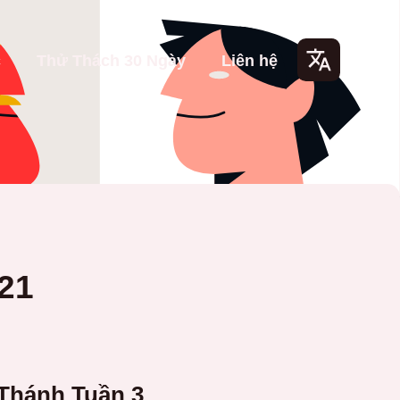
c
Thử Thách 30 Ngày
Liên hệ
Lang
uage
s
21
Thánh Tuần 3