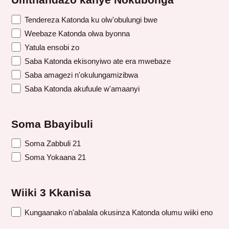
Umthandazo kanye Nokubonga
Tendereza Katonda ku olw'obulungi bwe
Weebaze Katonda olwa byonna
Yatula ensobi zo
Saba Katonda ekisonyiwo ate era mwebaze
Saba amagezi n'okulungamizibwa
Saba Katonda akufuule w'amaanyi
Soma Bbayibuli
Soma Zabbuli 21
Soma Yokaana 21
Wiiki 3 Kkanisa
Kungaanako n'abalala okusinza Katonda olumu wiiki eno