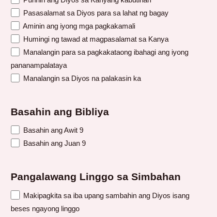
Pasasalamat sa Diyos para sa lahat ng bagay
Aminin ang iyong mga pagkakamali
Humingi ng tawad at magpasalamat sa Kanya
Manalangin para sa pagkakataong ibahagi ang iyong
pananampalataya
Manalangin sa Diyos na palakasin ka
Basahin ang Bibliya
Basahin ang Awit 9
Basahin ang Juan 9
Pangalawang Linggo sa Simbahan
Makipagkita sa iba upang sambahin ang Diyos isang
beses ngayong linggo