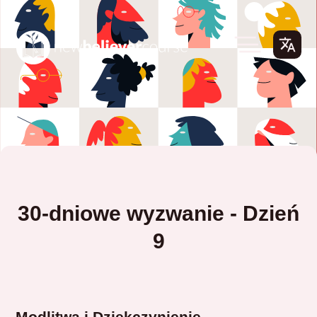
30-dniowe wyzwanie - Dzień
9