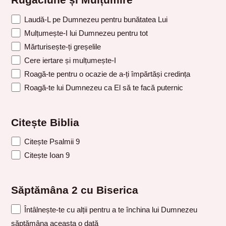
Rugăciune și Mulțumire
Laudă-L pe Dumnezeu pentru bunătatea Lui
Mulțumește-I lui Dumnezeu pentru tot
Mărturisește-ți greșelile
Cere iertare și mulțumește-I
Roagă-te pentru o ocazie de a-ți împărtăși credința
Roagă-te lui Dumnezeu ca El să te facă puternic
Citește Biblia
Citește Psalmii 9
Citește Ioan 9
Săptămâna 2 cu Biserica
Întâlnește-te cu alții pentru a te închina lui Dumnezeu
săptămâna aceasta o dată