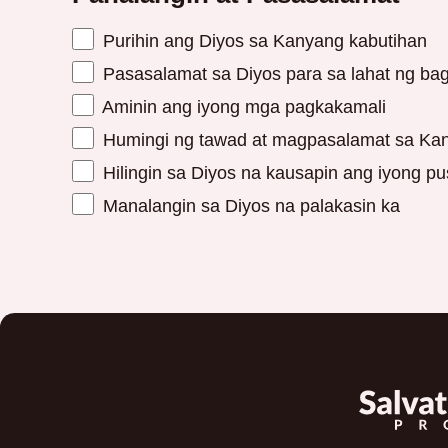
Purihin ang Diyos sa Kanyang kabutihan
Pasasalamat sa Diyos para sa lahat ng ba
Aminin ang iyong mga pagkakamali
Humingi ng tawad at magpasalamat sa Ka
Hilingin sa Diyos na kausapin ang iyong p
Manalangin sa Diyos na palakasin ka