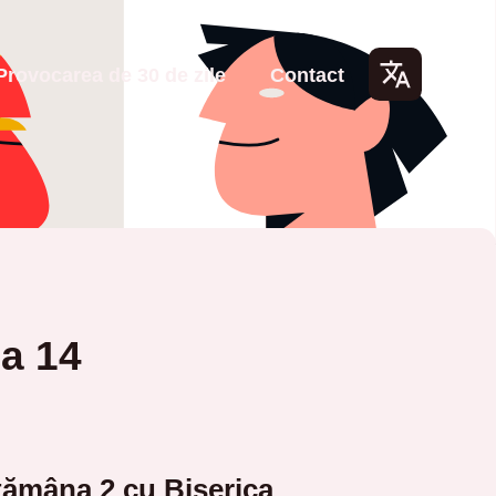
Provocarea de 30 de zile
Contact
Lang
uage
s
ua 14
ămâna 2 cu Biserica