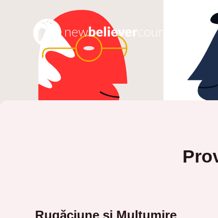
Prov
Rugăciune și Mulțumire