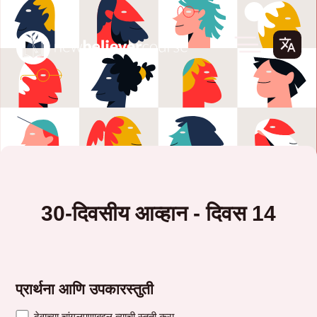
30-दिवसीय आव्हान - दिवस 14
प्रार्थना आणि उपकारस्तुती
देवाच्या चांगुलपणाबद्दल त्याची स्तुती करा