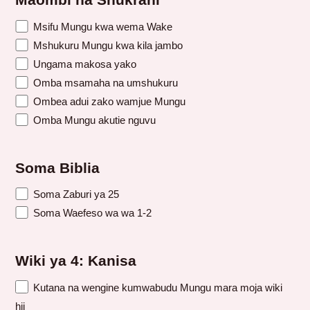
Maombi na Shukrani
Msifu Mungu kwa wema Wake
Mshukuru Mungu kwa kila jambo
Ungama makosa yako
Omba msamaha na umshukuru
Ombea adui zako wamjue Mungu
Omba Mungu akutie nguvu
Soma Biblia
Soma Zaburi ya 25
Soma Waefeso wa wa 1-2
Wiki ya 4: Kanisa
Kutana na wengine kumwabudu Mungu mara moja wiki
hii