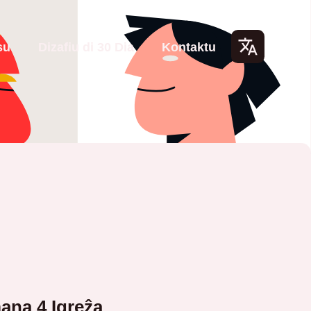
su
Dizafiu di 30 Dia
Kontaktu
Lang
uage
s
na 4 Igreẑa