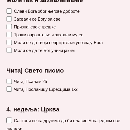
Молитва и захваљивање
Слави Бога због његове доброте
Захвали се Богу за све
Признај своје грешке
Тражи опроштење и захвали му се
Моли се да твоји непријатељи упознају Бога
Моли се да те Бог учини јаким
Читај Свето писмо
Читај Псалам 25
Читај Посланицу Ефесцима 1-2
4. недеља: Црква
Састани се са другима да би славио Бога једном ове
недеље