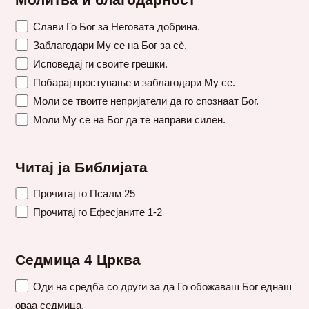
Молитва и благодарност
Слави Го Бог за Неговата добрина.
Заблагодари Му се на Бог за сè.
Исповедај ги своите грешки.
Побарај простување и заблагодари Му се.
Моли се твоите непријатели да го спознаат Бог.
Моли Му се на Бог да те направи силен.
Читај ја Библијата
Прочитај го Псалм 25
Прочитај го Ефесјаните 1-2
Седмица 4 Црква
Оди на средба со други за да Го обожаваш Бог еднаш
оваа седмица.