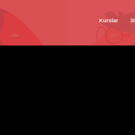
Kurslar
3