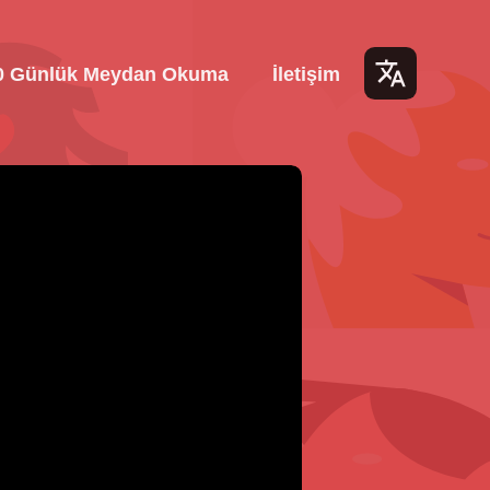
0 Günlük Meydan Okuma
İletişim
Lang
uage
s