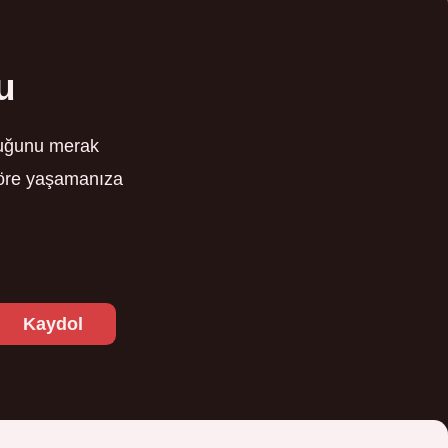
u
nduğunu merak
 göre yaşamanıza
Kaydol