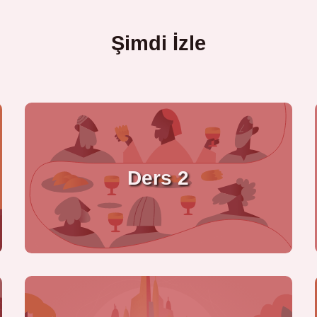
Şimdi İzle
Ders 2