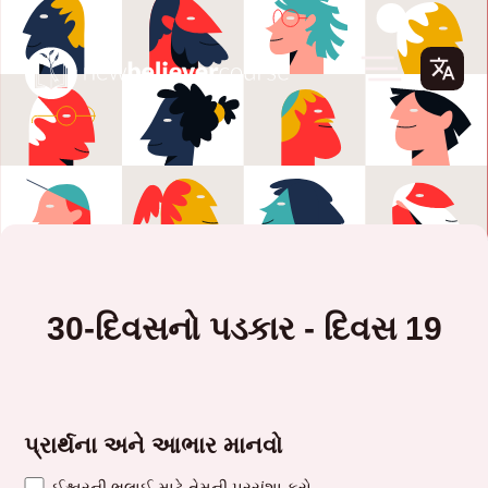
30-દિવસનો પડકાર - દિવસ 19
પ્રાર્થના અને આભાર માનવો
ઈશ્વરની ભલાઈ માટે તેમની પ્રસંશા કરો