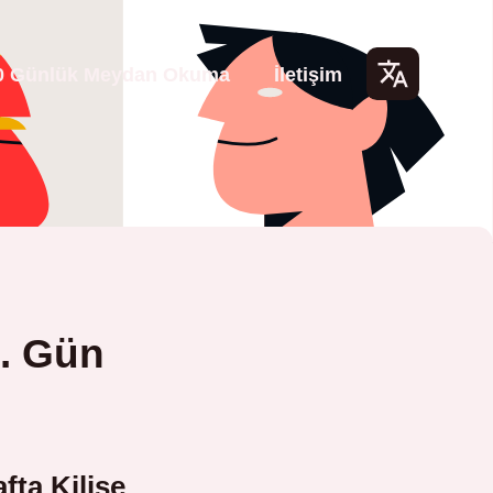
0 Günlük Meydan Okuma
İletişim
Lang
uage
s
. Gün
afta Kilise