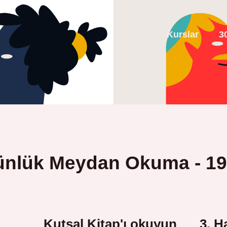
Kurslar
3
ünlük Meydan Okuma - 19
Kutsal Kitap'ı okuyun
3. H