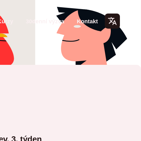
Kurzy
30denní výzva
Kontakt
Lang
uage
s
ev, 3. týden