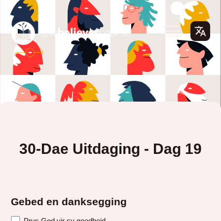
30-Dae Uitdaging - Dag 19
Gebed en danksegging
Prys God vir sy goedheid