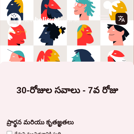
30-రోజుల సవాలు - 7వ రోజు
ప్రార్థన మరియు కృతజ్ఞతలు
దేవుని మంచితనానికి స్తుతి