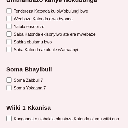
Umthandazo kanye Nokubonga
Tendereza Katonda ku olw'obulungi bwe
Weebaze Katonda olwa byonna
Yatula ensobi zo
Saba Katonda ekisonyiwo ate era mwebaze
Sabira obulamu bwo
Saba Katonda akufuule w'amaanyi
Soma Bbayibuli
Soma Zabbuli 7
Soma Yokaana 7
Wiiki 1 Kkanisa
Kungaanako n'abalala okusinza Katonda olumu wiiki eno