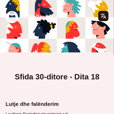
Sfida 30-ditore - Dita 18
Lutje dhe falënderim
Lavdëroje Perëndinë për mirësinë e tij