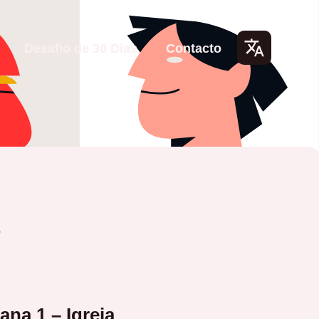
Desafio de 30 Dias
Contacto
Lang
uage
s
6
na 1 – Igreja