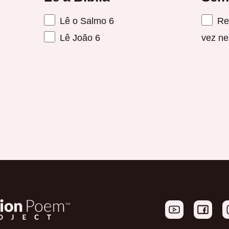
Lê o Salmo 6
Reú
Lê João 6
vez n