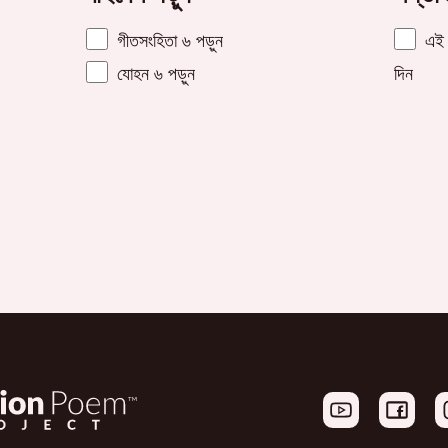
গীতসংহিতা ৬ পড়ুন
এই স
যোহন ৬ পড়ুন
দিন