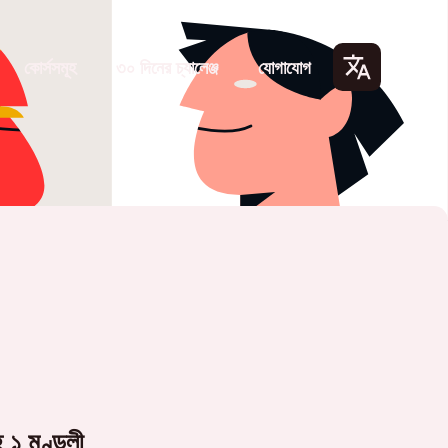
কোর্সসমূহ
৩০ দিনের চ্যালেঞ্জ
যোগাযোগ
Lang
uage
s
হ ১ মণ্ডলী