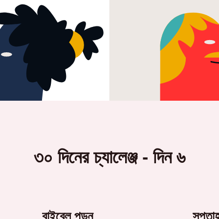
৩০ দিনের চ্যালেঞ্জ - দিন ৬
বাইবেল পড়ুন
সপ্তা