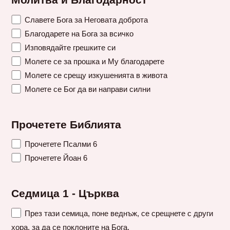
Молитва и Благодарност
Славете Бога за Неговата доброта
Благодарете на Бога за всичко
Изповядайте грешките си
Молете се за прошка и Му благодарете
Молете се срещу изкушенията в живота
Молете се Бог да ви направи силни
Прочетете Библията
Прочетете Псалми 6
Прочетете Йоан 6
Седмица 1 - Църква
През тази семица, поне веднъж, се срещнете с други
хора, за да се поклоните на Бога.